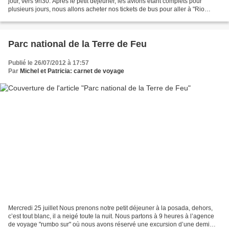
jour, vers 9h30. Après le petit déjeuner, les avions étant complets pour
plusieurs jours, nous allons acheter nos tickets de bus pour aller à "Rio
Gallegos" puis à "Puerto Madryn"....
Parc national de la Terre de Feu
Publié le 26/07/2012 à 17:57
Par
Michel et Patricia: carnet de voyage
Mercredi 25 juillet Nous prenons notre petit déjeuner à la posada, dehors,
c’est tout blanc, il a neigé toute la nuit. Nous partons à 9 heures à l’agence
de voyage "rumbo sur" où nous avons réservé une excursion d’une demi