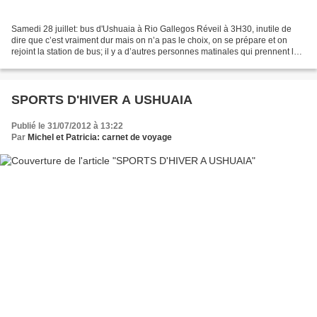
Samedi 28 juillet: bus d'Ushuaia à Rio Gallegos Réveil à 3H30, inutile de
dire que c’est vraiment dur mais on n’a pas le choix, on se prépare et on
rejoint la station de bus; il y a d’autres personnes matinales qui prennent le
bus de 5 heures pour rejoindre...
SPORTS D'HIVER A USHUAIA
Publié le 31/07/2012 à 13:22
Par
Michel et Patricia: carnet de voyage