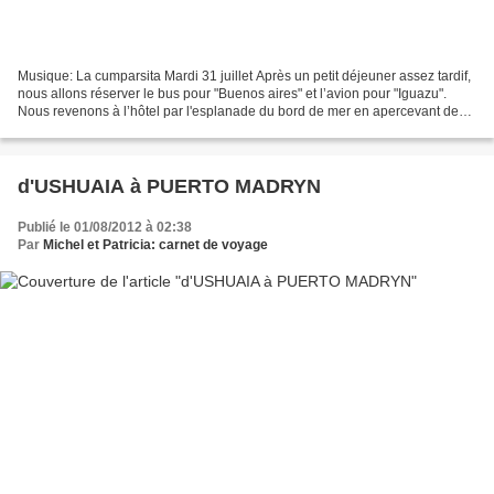
Musique: La cumparsita Mardi 31 juillet Après un petit déjeuner assez tardif,
nous allons réserver le bus pour "Buenos aires" et l’avion pour "Iguazu".
Nous revenons à l’hôtel par l'esplanade du bord de mer en apercevant des
baleines au loin. Nous déjeunons...
d'USHUAIA à PUERTO MADRYN
Publié le 01/08/2012 à 02:38
Par
Michel et Patricia: carnet de voyage