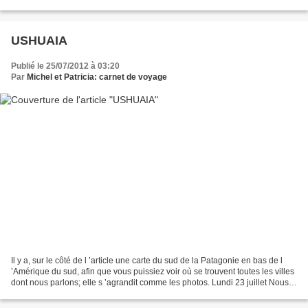
journée dans le parc national...
USHUAIA
Publié le 25/07/2012 à 03:20
Par
Michel et Patricia: carnet de voyage
Il y a, sur le côté de l ’article une carte du sud de la Patagonie en bas de l
’Amérique du sud, afin que vous puissiez voir où se trouvent toutes les villes
dont nous parlons; elle s ’agrandit comme les photos. Lundi 23 juillet Nous
partons en bus avec...