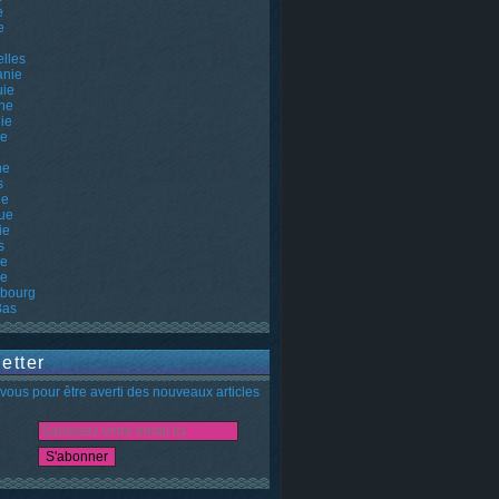
e
e
lles
nie
uie
ne
ie
ie
ne
s
he
ue
ie
s
ie
ie
bourg
Bas
etter
ous pour être averti des nouveaux articles