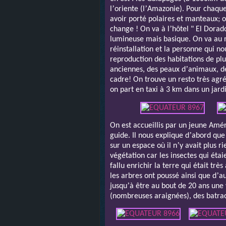
’
’
l
oriente (l
Amazonie). Pour chaque r
avoir porté polaires et manteaux; o
’
change ! On va à l
hôtel " El Dorad
lumineuse mais basique. On va au m
réinstallation et la personne qui n
reproduction des habitations de plus
’
anciennes, des peaux d
animaux, d
cadre! On trouve un resto très agr
on part en taxi à 3 km dans un jard
On est accueillis par un jeune Améri
’
guide. Il nous explique d
abord que
’
sur un espace où il n
y avait plus rie
végétation car les insectes qui étaie
fallu enrichir la terre qui était trè
’
les arbres ont poussé ainsi que d
au
’
jusqu
à être au bout de 20 ans une 
(nombreuses araignées), des batrac