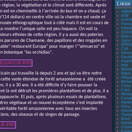
Lieux
égion, la végétation et le climat sont différents. Après
’
n est en chemisette à l
arrivée du bus et on a chaud, ça
AMER
ASIE
o"(14 dollars) en centre ville où la chambre est vaste et
EURO
usée ethnographique tout à côté mais il est en cours de
Franc
Indoné
’
ous montre l
unique salle est peu loquace. On voit la
OCEA
ieurs ethnies de cette région, il y a aussi des poteries
Etats 
Japon
es parures de Chamane, des papillons et des mygales en
AFRI
’
éable" restaurant Europa" pour manger l
"almuerzo" et
Chili
in botanique "las orchidias".
Nouvel
Equat
Argent
Inde
Bolivie
cain qui travaille là depuis 2 ans et qui va être notre
Népal
Afriqu
 cette vaste étendue de forêt amazonienne a
été créée
Birman
’
n, il y a 30 ans. Il a été difficile d
y faire pousser la
Chine
Cuba
nt là ont détruit les premières plantations et de plus, il a
Mexiq
s appauvrie. Et puis, après plusieurs essais de plantations,
Canad
’
Namib
tres végétaux et un nouvel écosystème s
est implanté
Pérou
véritable forêt amazonienne avec tous ses insectes
Grand
iens, des oiseaux et de singes de passage.
Thaila
Brésil
Ouzbé
Chypr
Europ