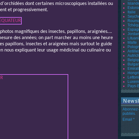
’
 d
orchidées dont certaines microscopiques installées ou
Island
Estoni
ent et progressivement.
Italie
Seyche
Rouma
Tchéq
Espag
 photos magnifiques des insectes, papillons, araignées….
Jordan
 mesure des années; on part marcher au moins une heure
Lituan
Malte
es papillons, insectes et araignées mais surtout le guide
Polog
 nous expliquant leur usage médicinal ou culinaire ou
Antille
Autric
Belgiq
Bulgar
Emirat
Hongr
Letton
Luxem
Pays-
Newsl
Abonnez-v
publiés.
Email