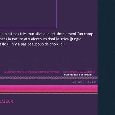
'
’
lle n
est pas très touristique, c
est simplement "un camp
dans la nature aux alentours dont la selva (jungle
’
to (il n
y a pas beaucoup de choix ici).
publié par Michel et Patricia: carnet de voyage
-
dans
AMERIQUE
Equateur
commenter cet article
…
16 août 2010