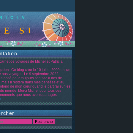
RICIA
UR LE BLOG DE M
ntation
 carnet de voyages de Michel et Patricia
iption
: Ce blog créé le 10 juillet 2009 est un
de nos voyages. Le 9 septembre 2022,
 a posé pour toujours son sac à dos de
d mais il restera dans mes pensées et au
rofond de mon cœur quand je partirai sur les
 du monde. Merci Michel pour tous ces
moments que nous avons partagés.
t
rcher