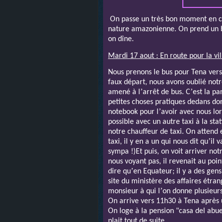
On passe un très bon moment en 
nature amazonienne. On prend un b
on dîne.
Mardi 17 aout : En route pour la vi
Nous prenons le bus pour Tena vers
faux départ, nous avons oublié notre
’
’
amené à l
arrêt de bus. C
est la p
petites choses pratiques dedans don
’
notebook pour l
avoir avec nous lo
possible avec un autre taxi à la stat
notre chauffeur de taxi. On attend 
’
taxi, il y en a un qui nous dit qu
il 
sympa !)Et puis, on voit arriver not
nous voyant pas, il revenait au poi
’
dire qu
en Equateur; il y a des gen
site du ministère des affaires étr
’
monsieur à qui l
on donne plusieurs
On arrive vers 11h30 à Tena après 
On loge à la pension "casa del abue
plait tout de suite.