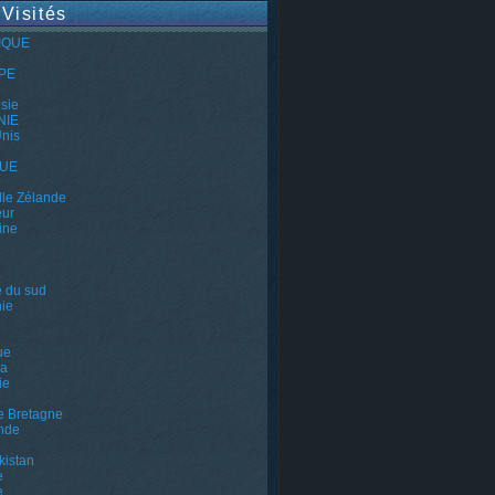
 Visités
IQUE
PE
e
sie
NIE
Unis
QUE
le Zélande
eur
ine
e du sud
ie
ue
a
ie
e Bretagne
nde
kistan
e
e