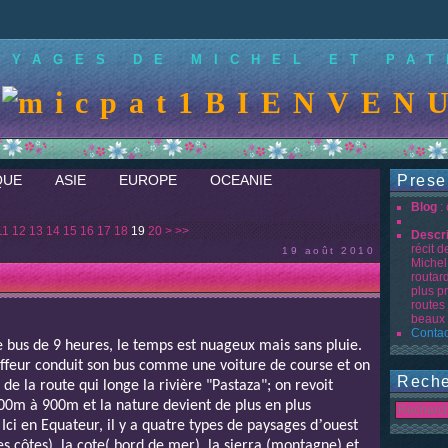
OYAGES DE MICHEL ET PAT
BIENVENUE S
QUE
ASIE
EUROPE
OCEANIE
Prese
Blog
:
11
12
13
14
15
16
17
18
19
20
>
>>
Descr
récit 
19 août 2010
Michel
routar
plus p
routes
beaux 
Contac
e bus de 9 heures, le temps est nuageux mais sans pluie.
auffeur conduit son bus comme une voiture de course et on
Reche
de la route qui longe la rivière "Pastaza"; on revoit
0m à 900m et la nature devient de plus en plus
’
 Ici en Equateur, il y a quatre types de paysages d
ouest
s côtes), la cote( bord de mer), la sierra (montagne) et