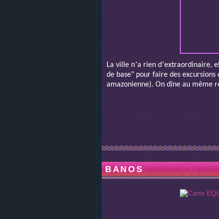
’
’
La ville n
a rien d
extraordinaire, e
de base" pour faire des excursions 
amazonienne). On dîne au même res
BANOS