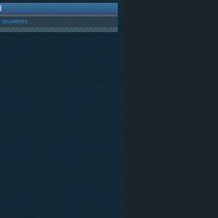
l
 souvenirs