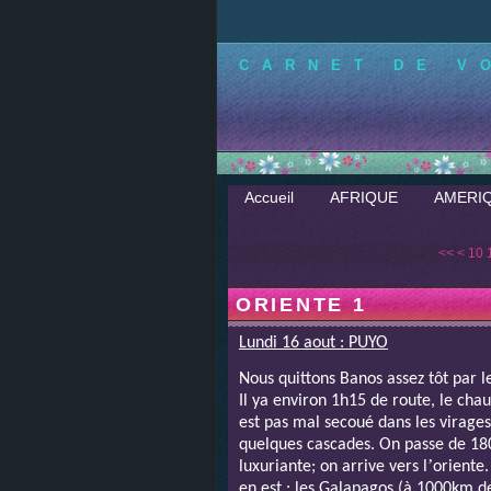
CARNET DE V
Accueil
AFRIQUE
AMERI
<<
<
10
ORIENTE 1
Lundi 16 aout : PUYO
Nous quittons Banos assez tôt par l
Il ya environ 1h15 de route, le ch
est pas mal secoué dans les virages 
quelques cascades. On passe de 180
’
luxuriante; on arrive vers l
oriente.
en est : les Galapagos (à 1000km de