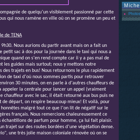
Miche
’
compagnie de quelqu
un visiblement passionné par cette
Photos
us qui nous ramène en ville où on se promène un peu et
lle de TENA
 9h30. Nous aurions du partir avant mais on a fait un
 petit sac à dos pour la journée dans le taxi qui nous a
’
anique quand on s
en rend compte car ii y a pas mal de
t les guides mais surtout; nous y mettons notre
rs des trajets en bus! Nous retournons le plus rapidement
’
ion de taxi d
où nous sommes partis pour retrouver
’
environ 30 minutes, on en parle à d
autres chauffeurs de
va appeler la centrale pour lancer un appel (vraiment
re chauffeur avec le sac, il était retourné aux bus puis ne
nt de départ, on respire beaucoup mieux! Et voilà, pour
’
s honnêtes malgré tout ce que l
on lit de négatif sur le
angères français. Nous remercions chaleureusement ce
 échantillons de parfum pour homme, ça lui fait plaisir.
’
un trajet sur des routes bordées d
une végétation dense.
lo", une très jolie maison coloniale rénovée où on se