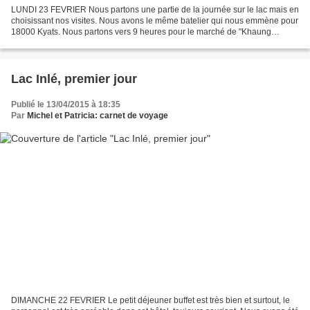
LUNDI 23 FEVRIER Nous partons une partie de la journée sur le lac mais en
choisissant nos visites. Nous avons le même batelier qui nous emmène pour
18000 Kyats. Nous partons vers 9 heures pour le marché de "Khaung
Daing", la promenade est agréable pour...
Lac Inlé, premier jour
Publié le 13/04/2015 à 18:35
Par
Michel et Patricia: carnet de voyage
DIMANCHE 22 FEVRIER Le petit déjeuner buffet est très bien et surtout, le