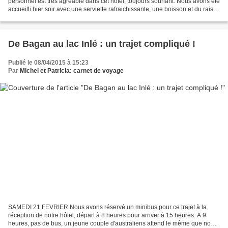
personnel est très agréable dans cet hôtel, toujours souriant. Nous avons été
accueilli hier soir avec une serviette rafraichissante, une boisson et du raisin;
aujourd'hui, au petit...
De Bagan au lac Inlé : un trajet compliqué !
Publié le 08/04/2015 à 15:23
Par
Michel et Patricia: carnet de voyage
SAMEDI 21 FEVRIER Nous avons réservé un minibus pour ce trajet à la
réception de notre hôtel, départ à 8 heures pour arriver à 15 heures. A 9
heures, pas de bus, un jeune couple d'australiens attend le même que nous.