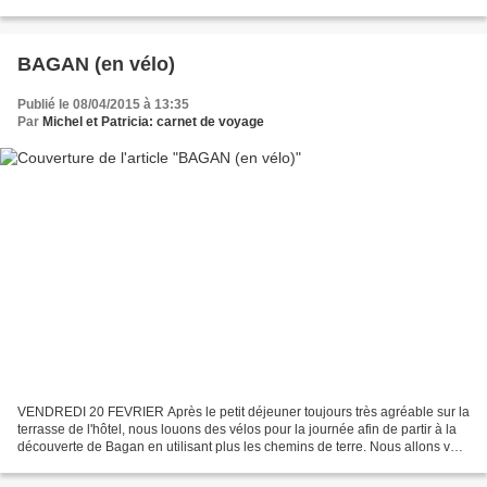
Nous nous inquiétons auprès de la...
BAGAN (en vélo)
Publié le 08/04/2015 à 13:35
Par
Michel et Patricia: carnet de voyage
VENDREDI 20 FEVRIER Après le petit déjeuner toujours très agréable sur la
terrasse de l'hôtel, nous louons des vélos pour la journée afin de partir à la
découverte de Bagan en utilisant plus les chemins de terre. Nous allons vers
la plaine centrale est...