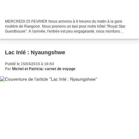
MERCREDI 25 FEVRIER Nous arrivons à 6 heures du matin à la gare
routière de Rangoon. Nous prenons un taxi pour notre hôtel "Royal Star
Guesthouse". A l'arrivée, l'entrée est peu engageante, nous montons
l'escalier et on nous donne une chambre sans fenêtre...
Lac Inlé : Nyaungshwe
Publié le 15/04/2015 à 16:54
Par
Michel et Patricia: carnet de voyage