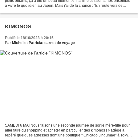
petits enfants, ça a été un beau moment en famille ces semaines ensemble
à vivre le quotidien au Japon. Mais j'ai de la chance : "En route vers de
nouvelles aventures" avec Marie...
KIMONOS
Publié le 18/10/2023 à 20:15
Par
Michel et Patricia: carnet de voyage
SAMEDI 6 MAI Nous faisons une seconde journée de sortie mère-fille pour
aller faire du shopping et acheter en particulier des kimonos ! Nadège a
repéré quelques adresses dont une boutique " Chicago Jingumae" à Tokyo