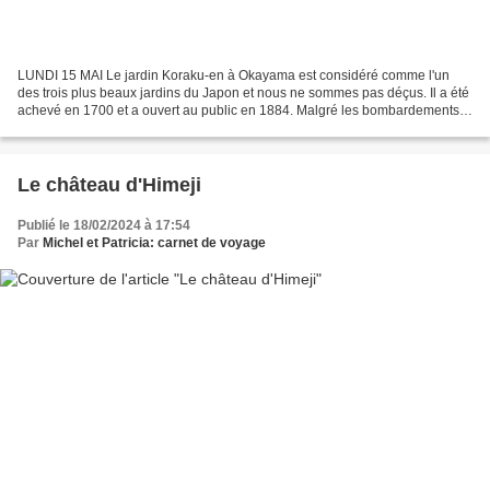
LUNDI 15 MAI Le jardin Koraku-en à Okayama est considéré comme l'un
des trois plus beaux jardins du Japon et nous ne sommes pas déçus. Il a été
achevé en 1700 et a ouvert au public en 1884. Malgré les bombardements
de la seconde guerre mondiale, il a...
Le château d'Himeji
Publié le 18/02/2024 à 17:54
Par
Michel et Patricia: carnet de voyage