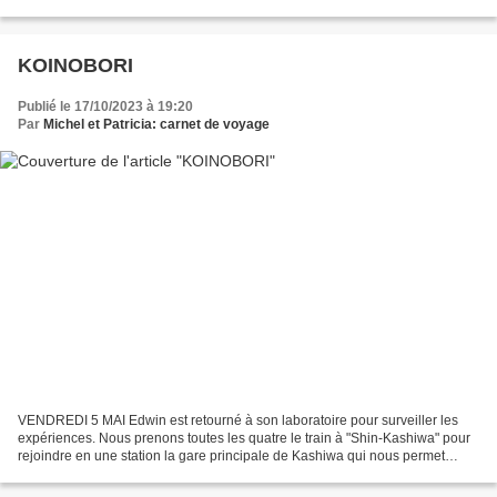
dans le quartier Harajuku, pas très...
KOINOBORI
Publié le 17/10/2023 à 19:20
Par
Michel et Patricia: carnet de voyage
VENDREDI 5 MAI Edwin est retourné à son laboratoire pour surveiller les
expériences. Nous prenons toutes les quatre le train à "Shin-Kashiwa" pour
rejoindre en une station la gare principale de Kashiwa qui nous permet
ensuite d'aller dans Tokyo facilement....