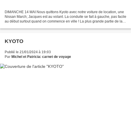
DIMANCHE 14 MAI Nous quittons Kyoto avec notre voiture de location, une
Nissan March; Jacques est au volant. La conduite se fait à gauche, pas facile
au début surtout quand on commence en ville ! La plus grande partie de la
route est ensuite sur l'autoroute...
KYOTO
Publié le 21/01/2024 à 19:03
Par
Michel et Patricia: carnet de voyage