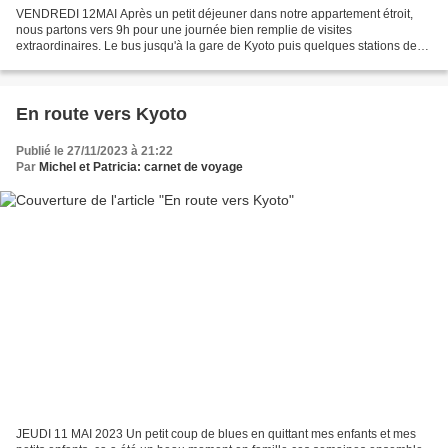
VENDREDI 12MAI Après un petit déjeuner dans notre appartement étroit,
nous partons vers 9h pour une journée bien remplie de visites
extraordinaires. Le bus jusqu'à la gare de Kyoto puis quelques stations de
train nous mènent au temple des toriis rouges,...
En route vers Kyoto
Publié le 27/11/2023 à 21:22
Par
Michel et Patricia: carnet de voyage
JEUDI 11 MAI 2023 Un petit coup de blues en quittant mes enfants et mes