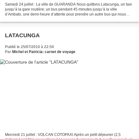
Samedi 24 juillet : La ville de GUARANDA Nous quittons Latacunga, un taxi
jusqu’à la gare routière; un bus pendant 45 minutes jusqu’à la ville
d’Ambato, une demi-heure d’attente pour prendre un autre bus qui nous
mène à Guaranda après 2 heures de route....
LATACUNGA
Publié le 25/07/2010 à 22:50
Par
Michel et Patricia: carnet de voyage
Mercredi 21 juillet : VOLCAN COTOPAXI Après un petit déjeuner (2,5