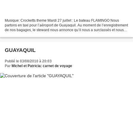
Musique: Crocketts theme Mardi 27 juillet : Le bateau FLAMINGO Nous
partons en taxi pour l’aéroport de Guayaquil. Au moment de l’enregistrement
de nos bagages, le steward nous annonce qu’il nous a surclassés et nous
allons voyager en "first"! On s’est...
GUAYAQUIL
Publié le 03/08/2010 à 20:03
Par
Michel et Patricia: carnet de voyage