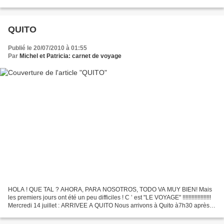
n’est pas confirmé pour l’instant....
QUITO
Publié le 20/07/2010 à 01:55
Par
Michel et Patricia: carnet de voyage
HOLA ! QUE TAL ? AHORA, PARA NOSOTROS, TODO VA MUY BIEN! Mais
les premiers jours ont été un peu difficiles ! C ’ est "LE VOYAGE" !!!!!!!!!!!!!!!!!!!
Mercredi 14 juillet : ARRIVEE A QUITO Nous arrivons à Quito à7h30 après
un vol agréable sur les compagnies...