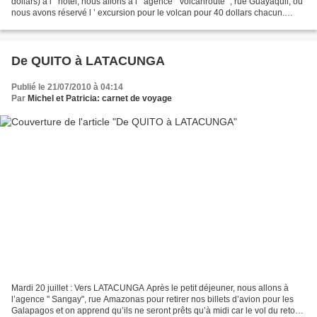
dollars) à l ’ hôtel, nous allons à l ’ agence " volcanroute ", rue Guayaquil, où
nous avons réservé l ’ excursion pour le volcan pour 40 dollars chacun.
Nous partons en jeep avec un couple...
De QUITO à LATACUNGA
Publié le 21/07/2010 à 04:14
Par
Michel et Patricia: carnet de voyage
Mardi 20 juillet : Vers LATACUNGA Après le petit déjeuner, nous allons à
l’agence " Sangay", rue Amazonas pour retirer nos billets d’avion pour les
Galapagos et on apprend qu’ils ne seront prêts qu’à midi car le vol du retour