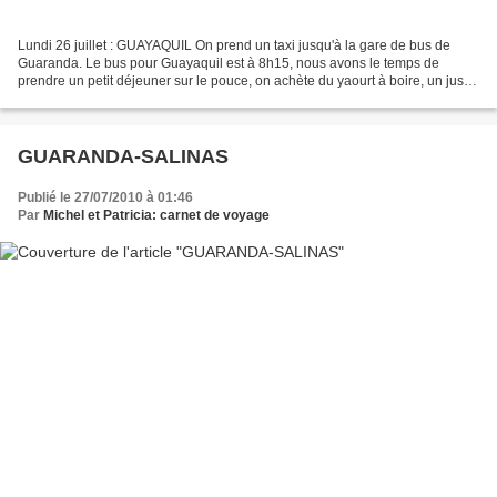
Lundi 26 juillet : GUAYAQUIL On prend un taxi jusqu'à la gare de bus de
Guaranda. Le bus pour Guayaquil est à 8h15, nous avons le temps de
prendre un petit déjeuner sur le pouce, on achète du yaourt à boire, un jus
de fruit d’abricots que nous accompagnons...
GUARANDA-SALINAS
Publié le 27/07/2010 à 01:46
Par
Michel et Patricia: carnet de voyage