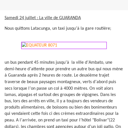
Samedi 24 juillet : La ville de GUARANDA
’
Nous quittons Latacunga, un taxi jusqu
à la gare routière;
’
’
un bus pendant 45 minutes jusqu
à
la ville d
Ambato, une
’
demi-heure d
attente pour prendre un autre bus qui nous mène
à Guaranda après 2 heures de route. Le deuxième trajet
’
traverse de beaux paysages montagneux, verts d
abord puis
’
secs lorsque l
on passe un col à 4000 mètres. On voit alors
lamas, alpagas et surtout des groupes de vigognes. Dans les
bus, lors des arrêts en ville, il y a toujours des vendeurs de
produits alimentaires, de boissons ou bien des bonimenteurs
qui vendaient cette fois ci des crèmes extraordinaires pour la
’
’
peau. A l
arrivée, on prend un taxi pour l
hôtel "Bolivar"(22
’
dollars), les chambres sont agencées autour d
un joli patio. On