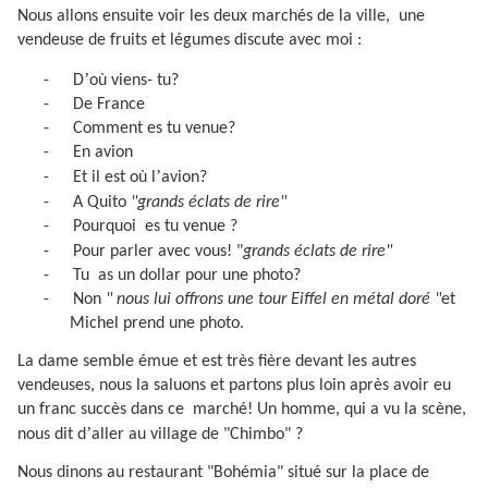
Nous allons ensuite voir les deux marchés de la ville,
une
vendeuse de fruits et légumes discute avec moi :
’
-
D
où viens- tu?
-
De France
-
Comment es tu venue?
-
En avion
’
-
Et il est où l
avion?
-
A Quito
"grands éclats de rire"
-
Pourquoi
es tu venue ?
-
Pour parler avec vous! "
grands éclats de rire"
-
Tu
as un dollar pour une photo?
-
Non
" nous lui offrons une tour Eiffel en métal doré "
et
Michel prend une photo.
La dame semble émue et est très fière devant les autres
vendeuses, nous la saluons et partons plus loin après avoir eu
un franc succès dans ce
marché! Un homme, qui a vu la scène,
’
nous dit d
aller au village de "Chimbo" ?
Nous dinons au restaurant "Bohémia" situé sur la place de