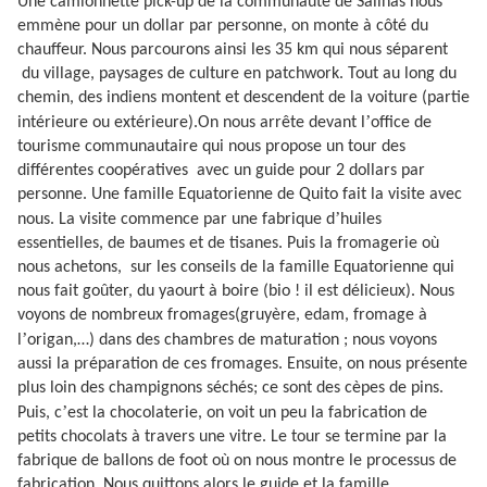
Une camionnette pick-up de la communauté de Salinas nous
emmène pour un dollar par personne, on monte à côté du
chauffeur. Nous parcourons ainsi les 35 km qui nous séparent
du village, paysages de culture en patchwork. Tout au long du
chemin, des indiens montent et descendent de la voiture (partie
’
intérieure ou extérieure).On nous arrête devant l
office de
tourisme communautaire qui nous propose un tour des
différentes coopératives
avec un guide pour 2 dollars par
personne. Une famille Equatorienne de Quito fait la visite avec
’
nous. La visite commence par une fabrique d
huiles
essentielles, de baumes et de tisanes. Puis la fromagerie où
nous achetons,
sur les conseils de la famille Equatorienne qui
nous fait goûter, du yaourt à boire (bio ! il est délicieux). Nous
voyons de nombreux fromages(gruyère, edam, fromage à
’
l
origan,…) dans des chambres de maturation ; nous voyons
aussi la préparation de ces fromages. Ensuite, on nous présente
plus loin des champignons séchés; ce sont des cèpes de pins.
’
Puis, c
est la chocolaterie, on voit un peu la fabrication de
petits chocolats à travers une vitre. Le tour se termine par la
fabrique de ballons de foot où on nous montre le processus de
fabrication. Nous quittons alors le guide et la famille