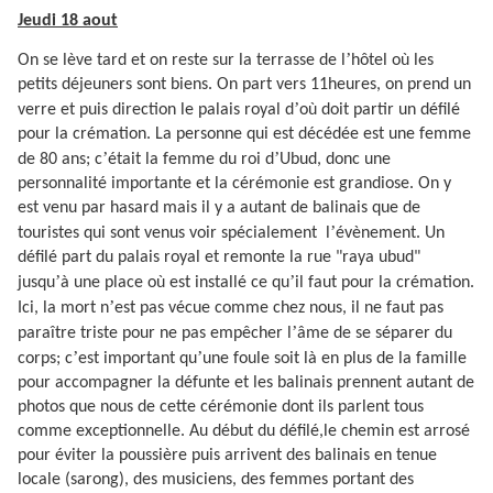
Jeudi 18 aout
’
On se lève tard et on reste sur la terrasse de l
hôtel où les
petits déjeuners sont biens. On part vers 11heures, on prend un
’
verre et puis direction le palais royal d
où doit partir un défilé
pour la crémation. La personne qui est décédée est une femme
’
’
de 80 ans; c
était la femme du roi d
Ubud, donc une
personnalité importante et la cérémonie est grandiose. On y
est venu par hasard mais il y a autant de balinais que de
’
touristes qui sont venus voir spécialement
l
évènement. Un
défilé part du palais royal et remonte la rue "raya ubud"
’
’
jusqu
à une place où est installé ce qu
il faut pour la crémation.
’
Ici, la mort n
est pas vécue comme chez nous, il ne faut pas
’
paraître triste pour ne pas empêcher l
âme de se séparer du
’
’
corps; c
est important qu
une foule soit là en plus de la famille
pour accompagner la défunte et les balinais prennent autant de
photos que nous de cette cérémonie dont ils parlent tous
comme exceptionnelle. Au début du défilé,le chemin est arrosé
pour éviter la poussière puis arrivent des balinais en tenue
locale (sarong), des musiciens, des femmes portant des