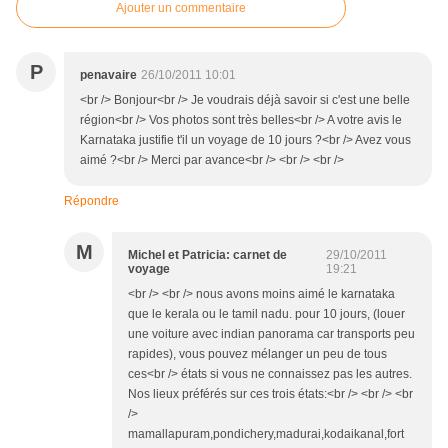
Ajouter un commentaire
P
penavaire
26/10/2011 10:01
<br /> Bonjour<br /> Je voudrais déjà savoir si c'est une belle
région<br /> Vos photos sont très belles<br /> A votre avis le
Karnataka justifie t'il un voyage de 10 jours ?<br /> Avez vous
aimé ?<br /> Merci par avance<br /> <br /> <br />
Répondre
M
Michel et Patricia: carnet de
29/10/2011
voyage
19:21
<br /> <br /> nous avons moins aimé le karnataka
que le kerala ou le tamil nadu. pour 10 jours, (louer
une voiture avec indian panorama car transports peu
rapides), vous pouvez mélanger un peu de tous
ces<br /> états si vous ne connaissez pas les autres.
Nos lieux préférés sur ces trois états:<br /> <br /> <br
/>
mamallapuram,pondichery,madurai,kodaikanal,fort