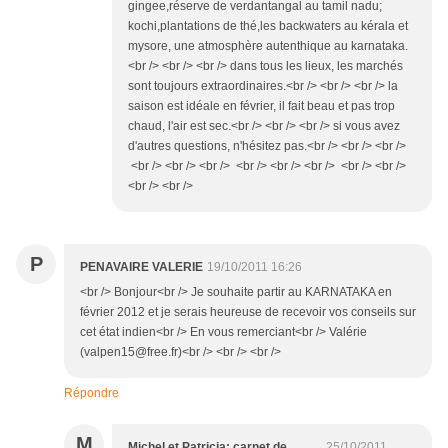
gingee,réserve de verdantangal au tamil nadu;
kochi,plantations de thé,les backwaters au kérala et
mysore, une atmosphère autenthique au karnataka.
<br /> <br /> <br /> dans tous les lieux, les marchés
sont toujours extraordinaires.<br /> <br /> <br /> la
saison est idéale en février, il fait beau et pas trop
chaud, l'air est sec.<br /> <br /> <br /> si vous avez
d'autres questions, n'hésitez pas.<br /> <br /> <br />
<br /> <br /> <br /> <br /> <br /> <br /> <br /> <br />
<br /> <br />
P
PENAVAIRE VALERIE
19/10/2011 16:26
<br /> Bonjour<br /> Je souhaite partir au KARNATAKA en
février 2012 et je serais heureuse de recevoir vos conseils sur
cet état indien<br /> En vous remerciant<br /> Valérie
(valpen15@free.fr)<br /> <br /> <br />
Répondre
M
Michel et Patricia: carnet de
25/10/2011