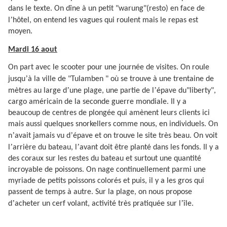
dans le texte. On dîne à un petit "warung"(resto) en face de
’
l
hôtel, on entend les vagues qui roulent mais le repas est
moyen.
Mardi 16 aout
On part avec le scooter pour une journée de visites. On roule
’
jusqu
à la ville de "Tulamben " où se trouve à une trentaine de
’
’
mètres au large d
une plage, une partie de l
épave du"liberty",
cargo américain de la seconde guerre mondiale. Il y a
beaucoup de centres de plongée qui amènent leurs clients ici
mais aussi quelques snorkellers comme nous, en individuels. On
’
’
n
avait jamais vu d
épave et on trouve le site très beau. On voit
’
’
l
arrière du bateau, l
avant doit être planté dans les fonds. Il y a
des coraux sur les restes du bateau et surtout une quantité
incroyable de poissons. On nage continuellement parmi une
myriade de petits poissons colorés et puis, il y a les gros qui
passent de temps à autre. Sur la plage, on nous propose
’
’
d
acheter un cerf volant, activité très pratiquée sur l
île.