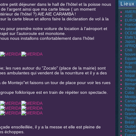
Lieux
re petit déjeuner dans le hall de l'hôtel et la poisse nous
r de l'argent ainsi que ma carte bleue ( un moment
AMER
intérieur de l'hôtel ?) AIE AIE CARAMBA !
ASIE
r la carte bleue et allons faire la déclaration de vol à la
EURO
Franc
u pour prendre notre voiture de location à l'aéroport et
Indoné
trajet sur l'autoroute est monotone.
OCEA
Etats 
 nous nous installons confortablement dans l'hôtel
Japon
AFRI
Chili
Nouvel
Equat
Argent
Inde
ée; les rues autour du "Zocalo" (place de la mairie) sont
Bolivie
pes ambulantes qui vendent de la nourriture et il y a des
Népal
Afriqu
de Montejo"et faisons un tour de place pour voir les rues
Birman
Chine
roupe folklorique est en train de répéter son spectacle.
Cuba
Mexiq
Canad
Namib
Pérou
Grand
Thaila
Brésil
çade ensolleillée, il y a la messe et elle est pleine de
Ouzbé
Chypr
ses échoppes.
Europ