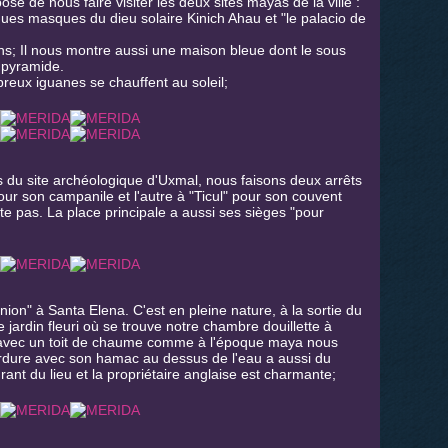
e de nous faire visiter les deux sites mayas de la ville :
ues masques du dieu solaire Kinich Ahau et "le palacio de
ns; Il nous montre aussi une maison bleue dont le sous
 pyramide.
breux iguanes se chauffent au soleil;
ès du site archéologique d'Uxmal, nous faisons deux arrêts
our son campanile et l'autre à "Ticul" pour son couvent
site pas. La place principale a aussi ses sièges "pour
onion" à Santa Elena. C'est en pleine nature, à la sortie du
e jardin fleuri où se trouve notre chambre douillette à
le avec un toit de chaume comme à l'époque maya nous
rdure avec son hamac au dessus de l'eau a aussi du
nt du lieu et la propriétaire anglaise est charmante;