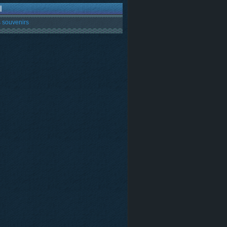
l
 souvenirs