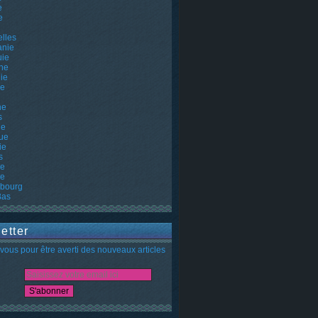
e
e
lles
nie
uie
ne
ie
ie
ne
s
he
ue
ie
s
ie
ie
bourg
Bas
etter
ous pour être averti des nouveaux articles