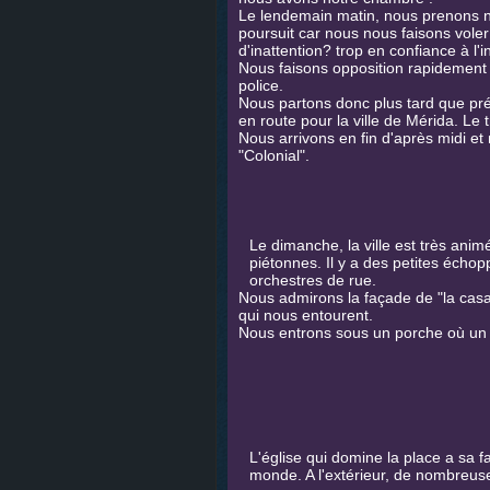
Le lendemain matin, nous prenons not
poursuit car nous nous faisons vole
d'inattention? trop en confiance à l'
Nous faisons opposition rapidement su
police.
Nous partons donc plus tard que prév
en route pour la ville de Mérida. Le 
Nous arrivons en fin d'après midi et
"Colonial".
Le dimanche, la ville est très anim
piétonnes. Il y a des petites échop
orchestres de rue.
Nous admirons la façade de "la casa 
qui nous entourent.
Nous entrons sous un porche où un g
L'église qui domine la place a sa fa
monde. A l'extérieur, de nombreu