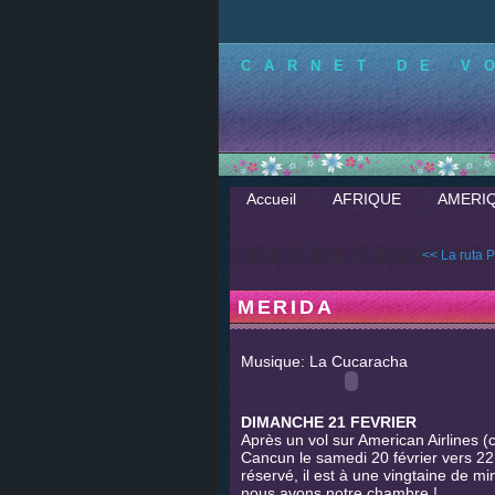
CARNET DE V
Accueil
AFRIQUE
AMERI
<< La ruta 
MERIDA
Musique: La Cucaracha
DIMANCHE 21 FEVRIER
Après un vol sur American Airlines
Cancun le samedi 20 février vers 22
réservé, il est à une vingtaine de 
nous avons notre chambre !