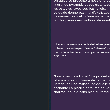
Un guide se présente à nous et propos
la grande pyramide et ses gigantesq
los estudios" avec ses bas reliefs;
Le guide donne pas mal d'explicatio
bassement est celui d'une ancienne
Sur les pierres ensoleillées, de nom
En route vers notre hôtel situé pr
dans des villages, l'un à "Mama" p
accolé à l'église mais qui ne se vi
discuter".
Nous arrivons à l'hôtel "the pickled 
village et c'est un havre de calme. L
l'intérieur d'une maison individuel
enchante.La piscine entourée de ve
charme. Nous dînons bien au restaura