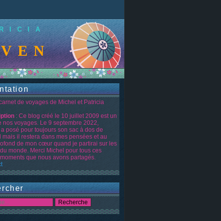
RICIA
NUE SUR LE BLOG
ntation
 carnet de voyages de Michel et Patricia
iption
: Ce blog créé le 10 juillet 2009 est un
de nos voyages. Le 9 septembre 2022,
 a posé pour toujours son sac à dos de
d mais il restera dans mes pensées et au
rofond de mon cœur quand je partirai sur les
 du monde. Merci Michel pour tous ces
moments que nous avons partagés.
t
rcher