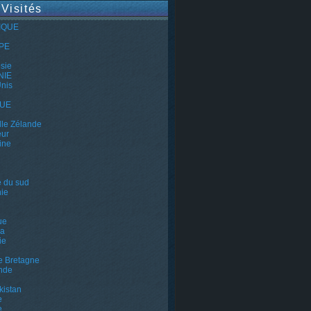
 Visités
IQUE
PE
e
sie
NIE
Unis
QUE
le Zélande
eur
ine
e du sud
ie
ue
a
ie
e Bretagne
nde
kistan
e
e