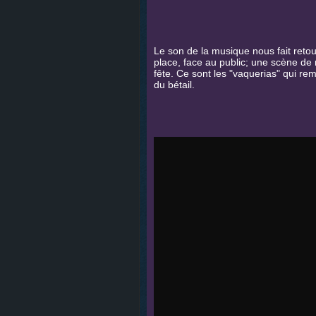
Le son de la musique nous fait retou
place, face au public; une scène de 
fête. Ce sont les "vaquerias" qui re
du bétail.