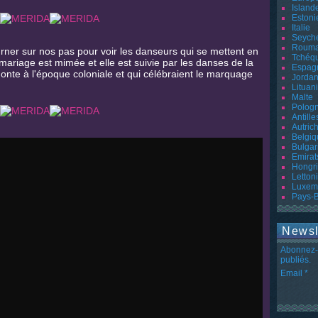
Island
Estoni
Italie
Seyche
Rouma
rner sur nos pas pour voir les danseurs qui se mettent en
Tchéq
mariage est mimée et elle est suivie par les danses de la
Espag
monte à l'époque coloniale et qui célébraient le marquage
Jordan
Lituan
Malte
Polog
Antille
Autric
Belgiq
Bulgar
Emirat
Hongr
Letton
Luxem
Pays-
Newsl
Abonnez-v
publiés.
Email