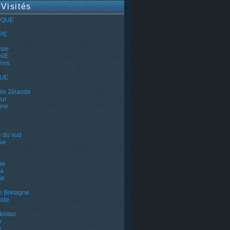
 Visités
IQUE
PE
e
sie
NIE
Unis
QUE
le Zélande
eur
ine
e du sud
ie
ue
a
ie
e Bretagne
nde
kistan
e
e