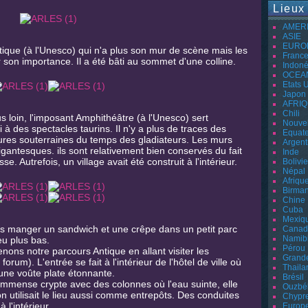
Lieux
AMER
ASIE
EURO
tique (à l'Unesco) qui n'a plus son mur de scène mais les
Franc
r son importance. Il a été bâti au sommet d'une colline.
Indoné
OCEA
Etats 
Japon
AFRI
Chili
s loin, l'imposant Amphithéâtre (à l'Unesco) sert
Nouvel
i à des spectacles taurins. Il n'y a plus de traces des
Equat
tures souterraines du temps des gladiateurs. Les murs
Argent
igantesques. ils sont relativement bien conservés du fait
Inde
se. Autrefois, un village avait été construit à l'intérieur.
Bolivie
Népal
Afriqu
Birman
Chine
Cuba
Mexiq
s manger un sandwich et une crêpe dans un petit parc
Canad
Namib
eu plus bas.
Pérou
nons notre parcours Antique en allant visiter les
Grand
um). L'entrée se fait à l'intérieur de l'hôtel de ville où
Thaila
une voûte plate étonnante.
Brésil
mmense crypte avec des colonnes où l'eau suinte, elle
Ouzbé
n utilisait le lieu aussi comme entrepôts. Des conduites
Chypr
 l'intérieur.
Europ