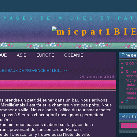
OYAGES DE MICHEL ET PAT
BIE
QUE
ASIE
EUROPE
OCEANIE
Prese
Blog
:
LES BAUX DE PROVENCE ET LES... >>
Descr
récit 
20 octobre 2015
Michel
routar
plus p
routes
beaux 
ns prendre un petit déjeuner dans un bar. Nous arrivons
Contac
Mireille)mais il est tôt et la chambre n'est pas prête. Nous
omener en ville. Nous allons à l'office du tourisme acheter
es pass à 9 euros chacun(tarif enseignant) permettant
Reche
musées.
Romain, nous passons d'abord sur la place de la
anit provenant de l'ancien cirque Romain.
 de l'Unesco, on y trouve aussi l'hôtel de ville.