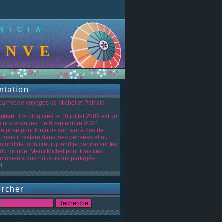
RICIA
NVENUE SUR LE B
ntation
 carnet de voyages de Michel et Patricia
iption
: Ce blog créé le 10 juillet 2009 est un
de nos voyages. Le 9 septembre 2022,
 a posé pour toujours son sac à dos de
d mais il restera dans mes pensées et au
rofond de mon cœur quand je partirai sur les
 du monde. Merci Michel pour tous ces
moments que nous avons partagés.
t
rcher