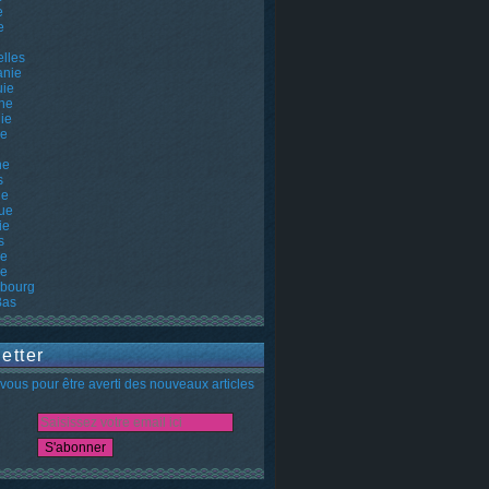
e
e
lles
nie
uie
ne
ie
ie
ne
s
he
ue
ie
s
ie
ie
bourg
Bas
etter
ous pour être averti des nouveaux articles