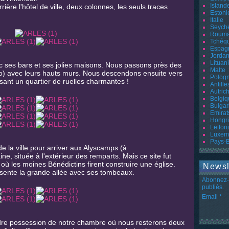
Island
rrière l'hôtel de ville, deux colonnes, les seuls traces
Estoni
Italie
Seyche
Rouma
Tchéq
Espag
Jordan
Lituan
c ses bars et ses jolies maisons. Nous passons près des
Malte
o) avec leurs hauts murs. Nous descendons ensuite vers
Polog
ersant un quartier de ruelles charmantes !
Antille
Autric
Belgiq
Bulgar
Emirat
Hongr
Letton
Luxem
Pays-
e la ville pour arriver aux Alyscamps (à
ne, située à l'extérieur des remparts. Mais ce site fut
où les moines Bénédictins firent construire une église.
Newsl
ésente la grande allée avec ses tombeaux.
Abonnez-v
publiés.
Email
ndre possession de notre chambre où nous resterons deux