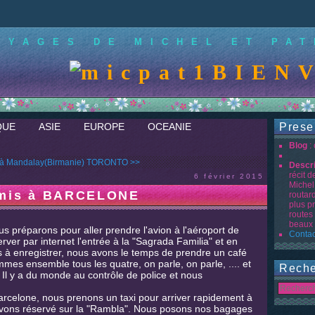
OYAGES DE MICHEL ET PAT
BIENVEN
QUE
ASIE
EUROPE
OCEANIE
Prese
Blog
:
 à Mandalay(Birmanie)
TORONTO >>
Descr
récit 
6 février 2015
Michel
amis à BARCELONE
routar
plus p
routes
beaux 
s préparons pour aller prendre l'avion à l'aéroport de
Contac
ver par internet l'entrée à la "Sagrada Familia" et en
 à enregistrer, nous avons le temps de prendre un café
s ensemble tous les quatre, on parle, on parle, .... et
Reche
 Il y a du monde au contrôle de police et nous
 Barcelone, nous prenons un taxi pour arriver rapidement à
avons réservé sur la "Rambla". Nous posons nos bagages