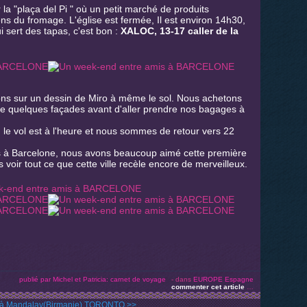
la "plaça del Pi " où un petit marché de produits
ons du fromage. L'église est fermée, Il est environ 14h30,
 sert des tapas, c'est bon :
XALOC, 13-17 caller de la
ns sur un dessin de Miro à même le sol. Nous achetons
e quelques façades avant d'aller prendre nos bagages à
, le vol est à l'heure et nous sommes de retour vers 22
 à Barcelone, nous avons beaucoup aimé cette première
s voir tout ce que cette ville recèle encore de merveilleux.
publié par Michel et Patricia: carnet de voyage
-
dans
EUROPE
Espagne
commenter cet article
…
 à Mandalay(Birmanie)
TORONTO >>