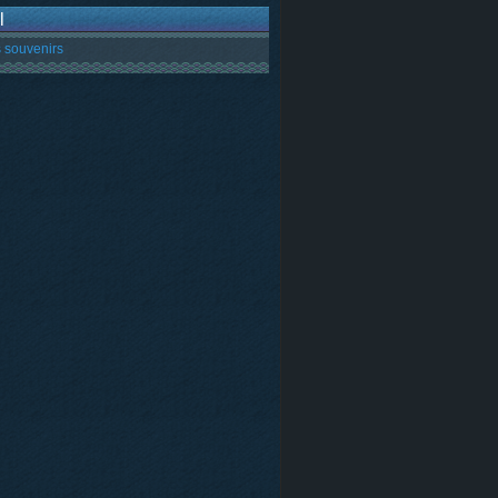
l
 souvenirs