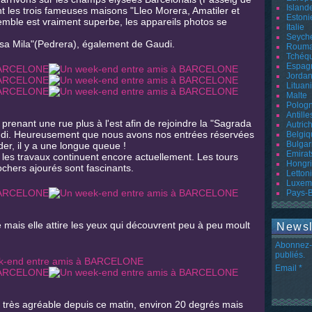
Island
t les trois fameuses maisons "Lleo Morera, Amatiler et
Estoni
semble est vraiment superbe, les appareils photos se
Italie
Seyche
asa Mila"(Pedrera), également de Gaudi.
Rouma
Tchéq
Espag
Jordan
Lituan
Malte
Polog
Antille
renant une rue plus à l'est afin de rejoindre la "Sagrada
Autric
Gaudi. Heureusement que nous avons nos entrées réservées
Belgiq
Bulgar
er, il y a une longue queue !
Emirat
 les travaux continuent encore actuellement. Les tours
Hongr
ochers ajourés sont fascinants.
Letton
Luxem
Pays-
e mais elle attire les yeux qui découvrent peu à peu moult
Newsl
Abonnez-v
publiés.
Email
 très agréable depuis ce matin, environ 20 degrés mais