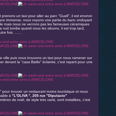
prenons un taxi pour aller au parc "Guell", il est environ
ce immense, nous voyons une partie du banc ondoyant
yle mais nous ne verrons pas les fameuses céramiques
la nuit tombe quand nous les situons, il est trop tard,
 fois ........
e ville puis nous trouvons un taxi pour nous ramener sur
 devant la "casa Batilo" éclairée, c'est reparti pour une
 pour trouver un restaurant moins touristique et nous
nable à
"L'OLIVA ", 205 rue "Diputacio"
ières de noël, de style très varié, sont installées, c'est