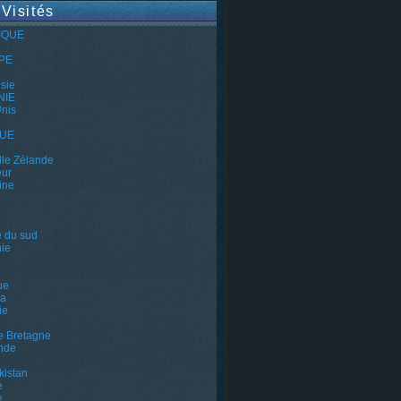
 Visités
IQUE
PE
e
sie
NIE
Unis
QUE
le Zélande
eur
ine
e du sud
ie
ue
a
ie
e Bretagne
nde
kistan
e
e