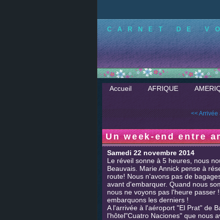
CARNET DE V
Accueil
AFRIQUE
AMERI
<< Arrivée
Un week-end entre 
Samedi 22 novembre 2014
Le réveil sonne à 5 heures, nous nou
Beauvais. Marie Annick pense à réser
route! Nous n'avons pas de bagages
avant d'embarquer. Quand nous somme
nous ne voyons pas l'heure passer !
embarquons les derniers !
A l'arrivée à l'aéroport "El Prat" de
l'hôtel"Cuatro Naciones" que nous 