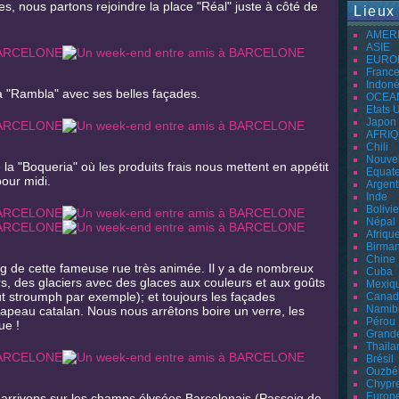
, nous partons rejoindre la place "Réal" juste à côté de
Lieux
AMER
ASIE
EURO
Franc
Indoné
 "Rambla" avec ses belles façades.
OCEA
Etats 
Japon
AFRI
Chili
Nouvel
a "Boqueria" où les produits frais nous mettent en appétit
Equat
our midi.
Argent
Inde
Bolivie
Népal
Afriqu
Birman
Chine
g de cette fameuse rue très animée. Il y a de nombreux
Cuba
rs, des glaciers avec des glaces aux couleurs et aux goûts
Mexiq
oût stroumph par exemple); et toujours les façades
Canad
Namib
drapeau catalan. Nous nous arrêtons boire un verre, les
Pérou
ue !
Grand
Thaila
Brésil
Ouzbé
Chypr
Europ
 arrivons sur les champs élysées Barcelonais (Passeig de