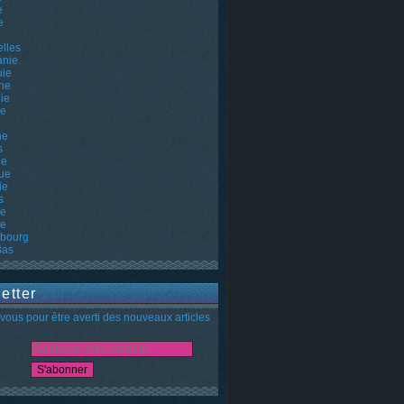
e
e
lles
nie
uie
ne
ie
ie
ne
s
he
ue
ie
s
ie
ie
bourg
Bas
etter
ous pour être averti des nouveaux articles