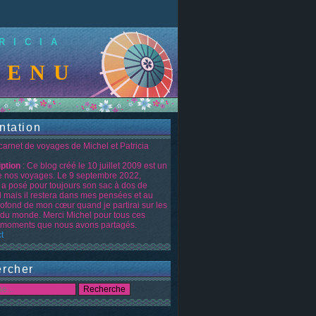
RICIA
UE SUR LE BLOG 
ntation
 carnet de voyages de Michel et Patricia
iption
: Ce blog créé le 10 juillet 2009 est un
de nos voyages. Le 9 septembre 2022,
 a posé pour toujours son sac à dos de
d mais il restera dans mes pensées et au
rofond de mon cœur quand je partirai sur les
 du monde. Merci Michel pour tous ces
moments que nous avons partagés.
t
rcher