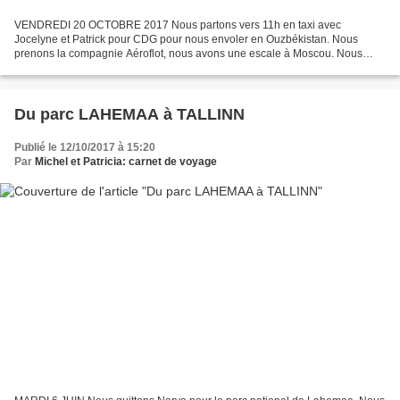
VENDREDI 20 OCTOBRE 2017 Nous partons vers 11h en taxi avec
Jocelyne et Patrick pour CDG pour nous envoler en Ouzbékistan. Nous
prenons la compagnie Aéroflot, nous avons une escale à Moscou. Nous
devions arriver à Tachkent un peu avant 3 heures du matin,...
Du parc LAHEMAA à TALLINN
Publié le 12/10/2017 à 15:20
Par
Michel et Patricia: carnet de voyage