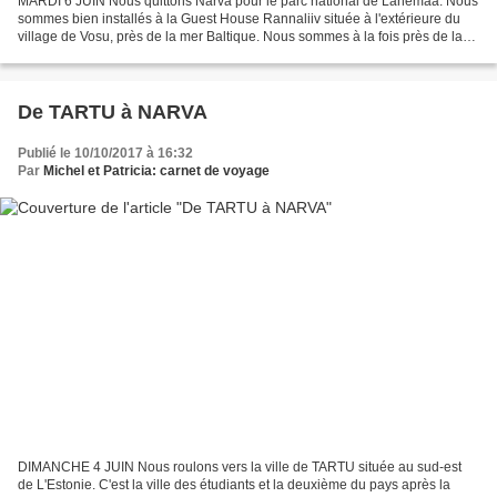
MARDI 6 JUIN Nous quittons Narva pour le parc national de Lahemaa. Nous
sommes bien installés à la Guest House Rannaliiv située à l'extérieure du
village de Vosu, près de la mer Baltique. Nous sommes à la fois près de la
mer et de la forêt. Nous déjeunons...
De TARTU à NARVA
Publié le 10/10/2017 à 16:32
Par
Michel et Patricia: carnet de voyage
DIMANCHE 4 JUIN Nous roulons vers la ville de TARTU située au sud-est
de L'Estonie. C'est la ville des étudiants et la deuxième du pays après la