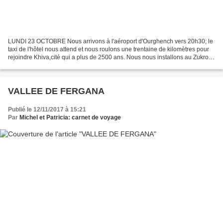
LUNDI 23 OCTOBRE Nous arrivons à l'aéroport d'Ourghench vers 20h30; le
taxi de l'hôtel nous attend et nous roulons une trentaine de kilomètres pour
rejoindre Khiva,cité qui a plus de 2500 ans. Nous nous installons au Zukro
Boutique hôtel situé dans l'enceinte...
VALLEE DE FERGANA
Publié le 12/11/2017 à 15:21
Par
Michel et Patricia: carnet de voyage