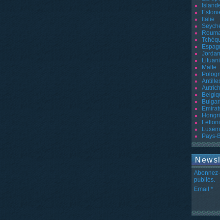
Island
Estoni
Italie
Seyche
Rouma
Tchéq
Espag
Jordan
Lituan
Malte
Polog
Antille
Autric
Belgiq
Bulgar
Emirat
Hongr
Letton
Luxem
Pays-
Newsl
Abonnez-v
publiés.
Email