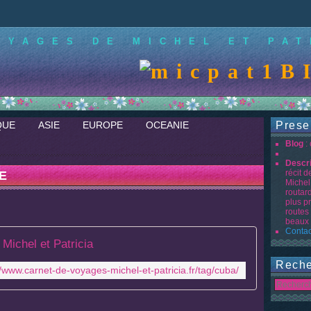
OYAGES DE MICHEL ET PAT
BI
QUE
ASIE
EUROPE
OCEANIE
Prese
Blog
:
Descr
récit 
E
Michel
routar
plus p
routes
beaux 
Contac
Michel et Patricia
Reche
//www.carnet-de-voyages-michel-et-patricia.fr/tag/cuba/