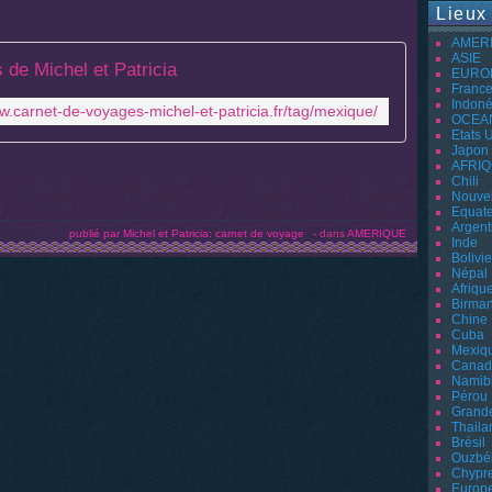
Lieux
AMER
ASIE
 de Michel et Patricia
EURO
Franc
Indoné
w.carnet-de-voyages-michel-et-patricia.fr/tag/mexique/
OCEA
Etats 
Japon
AFRI
Chili
Nouvel
Equat
Argent
publié par Michel et Patricia: carnet de voyage
-
dans
AMERIQUE
Inde
Bolivie
Népal
Afriqu
Birman
Chine
Cuba
Mexiq
Canad
Namib
Pérou
Grand
Thaila
Brésil
Ouzbé
Chypr
Europ