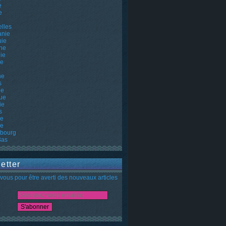
e
e
lles
nie
uie
ne
ie
ie
ne
s
he
ue
ie
s
ie
ie
bourg
Bas
etter
ous pour être averti des nouveaux articles