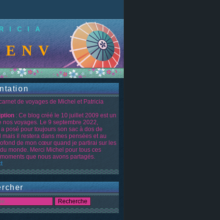
RICIA
ENVENUE SUR LE 
ntation
 carnet de voyages de Michel et Patricia
iption
: Ce blog créé le 10 juillet 2009 est un
de nos voyages. Le 9 septembre 2022,
 a posé pour toujours son sac à dos de
d mais il restera dans mes pensées et au
rofond de mon cœur quand je partirai sur les
 du monde. Merci Michel pour tous ces
moments que nous avons partagés.
t
rcher