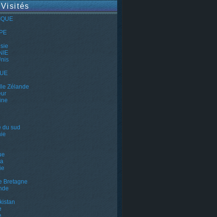
 Visités
IQUE
PE
e
sie
NIE
Unis
QUE
le Zélande
eur
ine
e du sud
ie
ue
a
ie
e Bretagne
nde
kistan
e
e