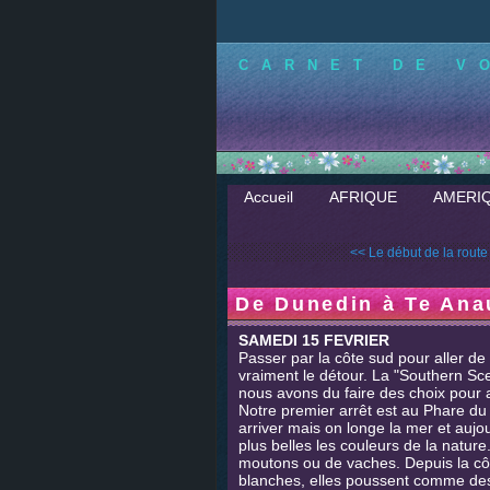
CARNET DE V
Accueil
AFRIQUE
AMERI
<< Le début de la route 
De Dunedin à Te Ana
2020-
SAMEDI 15 FEVRIER
Passer par la côte sud pour aller de
vraiment le détour. La "Southern Sc
nous avons du faire des choix pour 
Notre premier arrêt est au Phare du "
arriver mais on longe la mer et aujo
plus belles les couleurs de la natu
moutons ou de vaches. Depuis la cô
blanches, elles poussent comme des