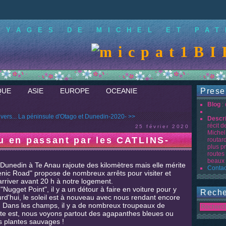
OYAGES DE MICHEL ET PAT
BIE
QUE
ASIE
EUROPE
OCEANIE
Prese
Blog
:
vers...
La péninsule d'Otago et Dunedin-2020- >>
Descr
récit 
25 février 2020
Michel
u en passant par les CATLINS-
routar
plus p
routes
beaux 
 Dunedin à Te Anau rajoute des kilomètres mais elle mérite
Contac
enic Road" propose de nombreux arrêts pour visiter et
arriver avant 20 h à notre logement.
Nugget Point", il y a un détour à faire en voiture pour y
Reche
urd'hui, le soleil est à nouveau avec nous rendant encore
re. Dans les champs, il y a de nombreux troupeaux de
te est, nous voyons partout des agapanthes bleues ou
 plantes sauvages !