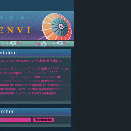
RICIA
NVENUE SUR LE B
ntation
 carnet de voyages de Michel et Patricia
iption
: Ce blog créé le 10 juillet 2009 est un
de nos voyages. Le 9 septembre 2022,
 a posé pour toujours son sac à dos de
d mais il restera dans mes pensées et au
rofond de mon cœur quand je partirai sur les
 du monde. Merci Michel pour tous ces
moments que nous avons partagés.
t
rcher