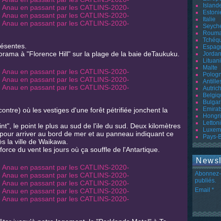
Island
Estoni
Italie
Seyche
Rouma
Tchéq
résentes.
Espag
rama à "Florence Hill" sur la plage de la baie deTaukuku.
Jordan
Lituan
Malte
Polog
Antille
Autric
Belgiq
Bulgar
Emirat
ontre) où les vestiges d'une forêt pétrifiée jonchent la
Hongr
Letton
nt", le point le plus au sud de l'ile du sud. Deux kilomètres
Luxem
pour arriver au bord de mer et au panneau indiquant ce
Pays-
ès la ville de Waikawa.
force du vent les jours où ça souffle de l'Antartique.
Newsl
Abonnez-v
publiés.
Email