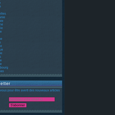
e
e
lles
nie
uie
ne
ie
ie
ne
s
he
ue
ie
s
ie
ie
bourg
Bas
etter
ous pour être averti des nouveaux articles