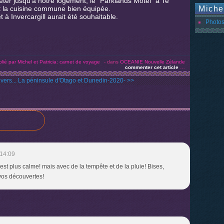
ter jusqu'à notre logement, le "Parklands Motel" à Te
t la cuisine commune bien équipée.
Miche
 à Invercargill aurait été souhaitable.
Photos
lié par Michel et Patricia: carnet de voyage
-
dans
OCEANIE
Nouvelle Zélande
commenter cet article
…
vers...
La péninsule d'Otago et Dunedin-2020- >>
14:09
'est plus calme! mais avec de la tempête et de la pluie! Bises,
vos découvertes!