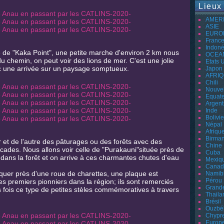
Lieux
AMER
ASIE
EURO
Franc
Indoné
e de "Kaka Point", une petite marche d'environ 2 km nous
OCEA
u chemin, on peut voir des lions de mer. C'est une jolie
Etats 
c une arrivée sur un paysage somptueux.
Japon
AFRI
Chili
Nouvel
Equat
Argent
Inde
Bolivie
Népal
Afriqu
Birman
r et de l'autre des pâturages ou des forêts avec des
Chine
ades. Nous allons voir celle de "Purakauni"située près de
Cuba
e dans la forêt et on arrive à ces charmantes chutes d'eau
Mexiq
Canad
iquer près d'une roue de charettes, une plaque est
Namib
Pérou
s premiers pionniers dans la région; ils sont remerciés
Grand
s fois ce type de petites stèles commémoratives à travers
Thaila
Brésil
Ouzbé
Chypr
Europ