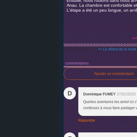
Ensuite, nous roulons sans nous arrê
Anau. La chambre est confortable e
L'étape a été un peu longue, un arrêt
pub
<< Le début de la route 
commentaires
Ajouter un commentaire
D
Dominique FUMEY
27/02/2020 
Quelles aventures les amis! ici c
continuez à nous faire partager 
Répondre