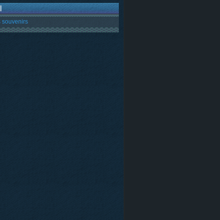
l
 souvenirs