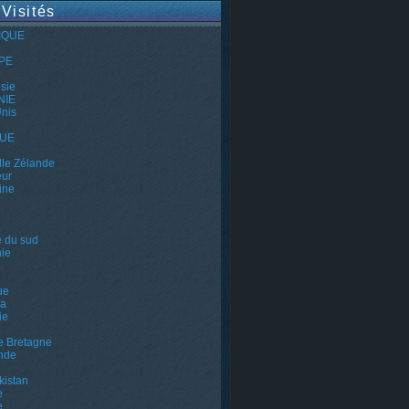
 Visités
IQUE
PE
e
sie
NIE
Unis
QUE
le Zélande
eur
ine
e du sud
ie
ue
a
ie
e Bretagne
nde
kistan
e
e